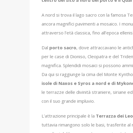
A nord si trova il lago sacro con la famosa T
ancora magnifici pavimenti a mosaico. I monu
attraverso l’età classica, fino all’epoca ellenis
Dal
porto sacro
, dove attraccavano le antic
per le case di Dioniso, Cleopatra e del Trident
magnifica. Splendidi mosaici si possono ammir
Da qui si raggiunge la cima del Monte Kynth
isole di Naxos e Syros a nord e di Mykono
le terrazze delle divinità straniere, siriane 
con il suo grande impluvio.
L’attrazione principale è la
Terrazza dei Leo
tuttavia rimangono solo le basi, trasferite al