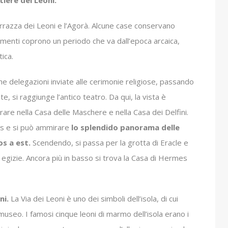
errazza dei Leoni e l’Agorà. Alcune case conservano
menti coprono un periodo che va dall’epoca arcaica,
tica.
he delegazioni inviate alle cerimonie religiose, passando
e, si raggiunge l’antico teatro. Da qui, la vista è
are nella Casa delle Maschere e nella Casa dei Delfini.
os e si può ammirare
lo splendido panorama delle
s a est.
Scendendo, si passa per la grotta di Eracle e
ed egizie. Ancora più in basso si trova la Casa di Hermes
ni.
La Via dei Leoni è uno dei simboli dell’isola, di cui
 museo. I famosi cinque leoni di marmo dell’isola erano i