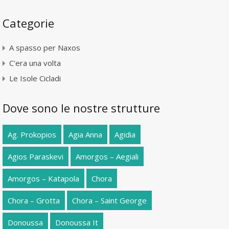
Categorie
A spasso per Naxos
C'era una volta
Le Isole Cicladi
Dove sono le nostre strutture
Ag. Prokopios
Agia Anna
Agidia
Agios Paraskevi
Amorgos – Aegiali
Amorgos – Katapola
Chora
Chora – Grotta
Chora – Saint George
Donoussa
Donoussa It