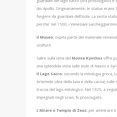
guardiani del lago sacro (ora prosciugato) e 
dio Apollo. Originariamente, le statue erano 
fungere da guardiani dell’isola. La sesta stat
perche’ nel 1500, i Veneziani saccheggiarono 
Il Museo:
ospita parte del materiale rinvenuto 
sculture.
Salire sulla cima del
Monte Kynthos
offre p
una splendida vista sulle isole di Naxos e Sy
Il Lago Sacro:
secondo la mitologia greca, Let
Artemide (dea della luna e della caccia) sulle
traccia del lago mitologico. Nel 1925, a seguit
impegnati negli scavi, fu prosciugato.
L’Altare o Tempio di Zeus:
per ammirare il 