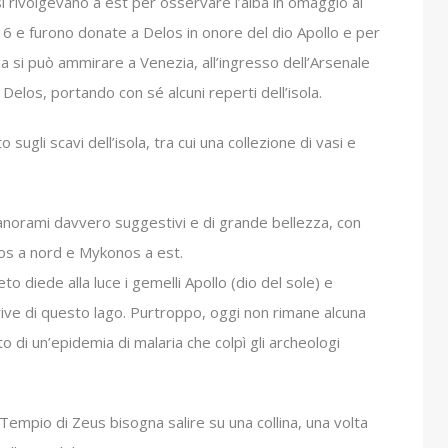
si rivolgevano a est per osservare l’alba in omaggio al
16 e furono donate a Delos in onore del dio Apollo e per
ua si può ammirare a Venezia, all’ingresso dell’Arsenale
Delos, portando con sé alcuni reperti dell’isola.
sugli scavi dell’isola, tra cui una collezione di vasi e
anorami davvero suggestivi e di grande bellezza, con
ros a nord e Mykonos a est.
o diede alla luce i gemelli Apollo (dio del sole) e
 rive di questo lago. Purtroppo, oggi non rimane alcuna
o di un’epidemia di malaria che colpì gli archeologi
Tempio di Zeus bisogna salire su una collina, una volta