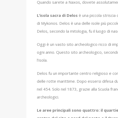
Quando sarete a Naxos, dovete assolutamente
L’isola sacra di Delos
è una piccola striscia 
di Mykonos. Delos è una delle isole più piccole
Delos, secondo la mitologia, fu il luogo di nas
Oggi è un vasto sito archeologico ricco di im
ogni anno. Questo sito archeologico, secondo
l’isola.
Delos fu un importante centro religioso e com
delle rotte marittime. Dopo essersi difesa d
nel 454. Solo nel 1873, grazie alla Scuola fran
archeologici.
Le aree principali sono quattro: il quartie
centro del sito a nord del porto e il Quar