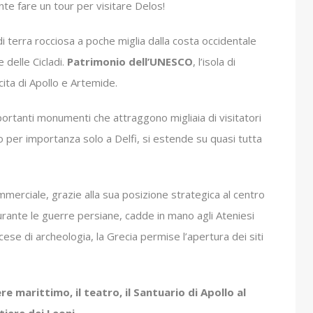
 fare un tour per visitare Delos!
di terra rocciosa a poche miglia dalla costa occidentale
 delle Cicladi.
Patrimonio dell’UNESCO
, l’isola di
cita di Apollo e Artemide.
portanti monumenti che attraggono migliaia di visitatori
 per importanza solo a Delfi, si estende su quasi tutta
merciale, grazie alla sua posizione strategica al centro
urante le guerre persiane, cadde in mano agli Ateniesi
cese di archeologia, la Grecia permise l’apertura dei siti
re marittimo, il teatro, il Santuario di Apollo al
tiere dei Leoni.