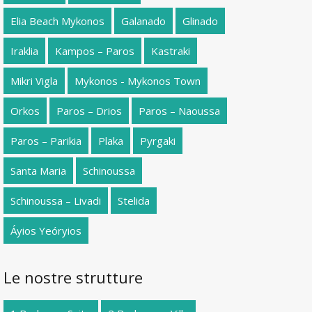
Elia Beach Mykonos
Galanado
Glinado
Iraklia
Kampos – Paros
Kastraki
Mikri Vigla
Mykonos - Mykonos Town
Orkos
Paros – Drios
Paros – Naoussa
Paros – Parikia
Plaka
Pyrgaki
Santa Maria
Schinoussa
Schinoussa – Livadi
Stelida
Áyios Yeóryios
Le nostre strutture