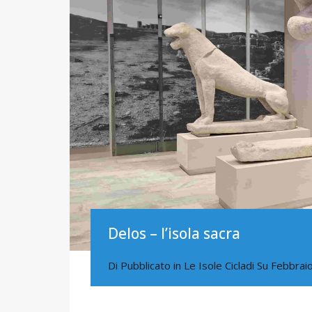
Delos – l’isola sacra
Di
Pubblicato in
Le Isole Cicladi
Su
Febbraio