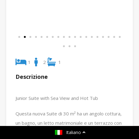
1
2
1
Descrizione
Junior Suite with Sea View and Hot Tub
Questa nuova Suite di 30 m² ha un angolo cottura,
un bagno, un letto matrimoniale e un terrazzo con
vista mare parziale e una bella vasca jacuzzi!
Italiano