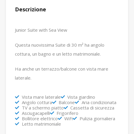
Descrizione
Junior Suite with Sea View
Questa nuovissima Suite di 30 m² ha angolo
cottura, un bagno e un letto matrimoniale.
Ha anche un terrazzo/balcone con vista mare
laterale.
Vista mare laterale
Vista giardino
Angolo cottura
Balcone
Aria condizionata
TV a schermo piatto
Cassetta di sicurezza
Asciugacapelli
Frigorifero
Bollitore elettrico
WiFi
Pulizia giornaliera
Letto matrimoniale