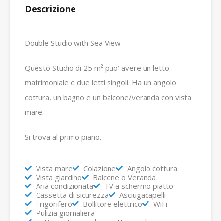
Descrizione
Double Studio with Sea View
Questo Studio di 25 m² puo’ avere un letto
matrimoniale o due letti singoli. Ha un angolo
cottura, un bagno e un balcone/veranda con vista
mare.
Si trova al primo piano.
Vista mare
Colazione
Angolo cottura
Vista giardino
Balcone o Veranda
Aria condizionata
TV a schermo piatto
Cassetta di sicurezza
Asciugacapelli
Frigorifero
Bollitore elettrico
WiFi
Pulizia giornaliera