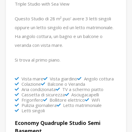
Triple Studio with Sea View
Questo Studio di 28 m² puo’ avere 3 letti singoli
oppure un letto singolo ed un letto matrimoniale.
Ha angolo cottura, un bagno e un balcone o
veranda con vista mare.
Si trova al primo piano.
Vista mare
Vista giardino
Angolo cottura
Colazione
Balcone o Veranda
Aria condizionata
TV a schermo piatto
Cassetta di sicurezza
Asciugacapelli
Frigorifero
Bollitore elettrico
WiFi
Pulizia giornaliera
Letto matrimoniale
Letti singoli
Economy Quadruple Studio Semi
Basement