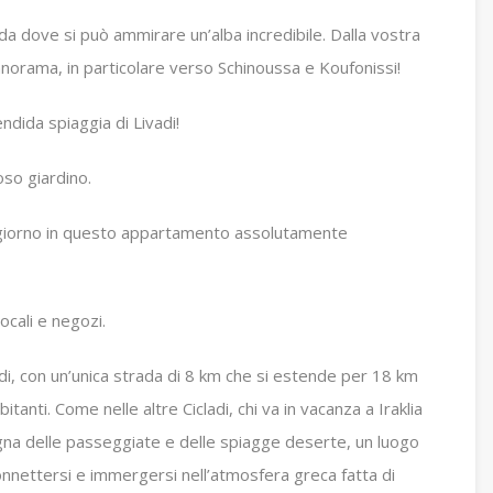
da dove si può ammirare un’alba incredibile. Dalla vostra
norama, in particolare verso Schinoussa e Koufonissi!
ndida spiaggia di Livadi!
oso giardino.
soggiorno in questo appartamento assolutamente
ocali e negozi.
adi, con un’unica strada di 8 km che si estende per 18 km
anti. Come nelle altre Cicladi, chi va in vacanza a Iraklia
segna delle passeggiate e delle spiagge deserte, un luogo
nnettersi e immergersi nell’atmosfera greca fatta di