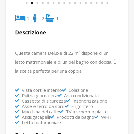
1
2
1
Descrizione
Questa camera Deluxe di 22 m² dispone di un
letto matrimoniale e di un bel bagno con doccia.
È
la scelta perfetta per una coppia.
Vista cortile interno
Colazione
Pulizia giornaliera
Aria condizionata
Cassetta di sicurezza
Insonorizzazione
Asse e ferro da stiro
Frigorifero
Macchina del caffe
TV a schermo piatto
Asciugacapelli
Prodotti da bagno
Wi-Fi
Letto matrimoniale