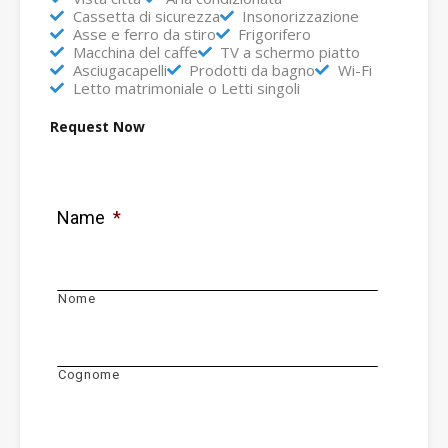
Cassetta di sicurezza
Insonorizzazione
Asse e ferro da stiro
Frigorifero
Macchina del caffe
TV a schermo piatto
Asciugacapelli
Prodotti da bagno
Wi-Fi
Letto matrimoniale o Letti singoli
Request Now
Name
*
Nome
Cognome