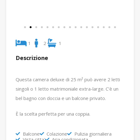
1
2
1
Descrizione
Questa camera deluxe di 25 m² può avere 2 letti
singoli o 1 letto matrimoniale extra-large.
C’è un
bel bagno con doccia e un balcone privato.
È la scelta perfetta per una coppia.
Balcone
Colazione
Pulizia giornaliera
Vista citta'
Aria condizionata